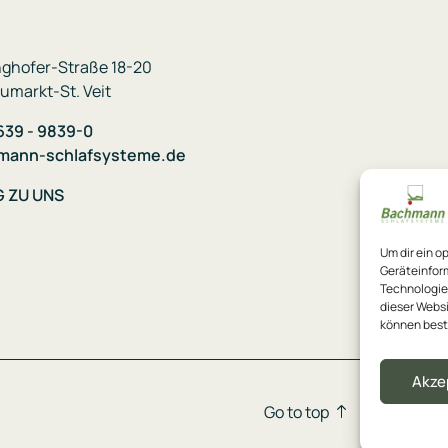
ghofer-Straße 18-20
umarkt-St. Veit
639 - 9839-0
mann-schlafsysteme.de
G ZU UNS
Um dir ein o
Geräteinfor
Technologien
dieser Websi
können best
Akze
Go to top
Dat