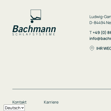
Ludwig-Gan
D-84494 Ne
T
+49 (0) 8
info@bach
IHR WE
Kontakt
Karriere