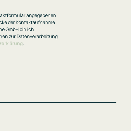
ntaktformular angegebenen
cke der Kontaktaufnahme
me GmbH bin ich
onen zur Datenverarbeitung
zerklärung
.