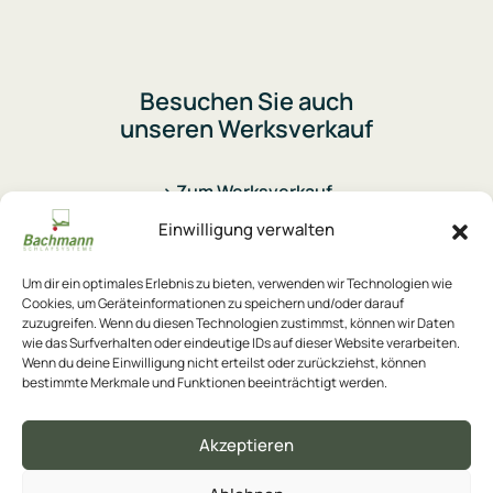
Besuchen Sie auch
unseren Werksverkauf
> Zum Werksverkauf
Einwilligung verwalten
Um dir ein optimales Erlebnis zu bieten, verwenden wir Technologien wie
Cookies, um Geräteinformationen zu speichern und/oder darauf
zuzugreifen. Wenn du diesen Technologien zustimmst, können wir Daten
Kontakt
wie das Surfverhalten oder eindeutige IDs auf dieser Website verarbeiten.
Wenn du deine Einwilligung nicht erteilst oder zurückziehst, können
Karriere
bestimmte Merkmale und Funktionen beeinträchtigt werden.
Datenschutz
Akzeptieren
Impressum